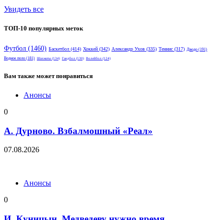
Увидеть все
ТОП-10 популярных меток
Футбол
(1460)
Баскетбол
(414)
Хоккей
(342)
Александр Ухов
(335)
Теннис
(317)
Дзюдо
(191)
Водное поло
(181)
Шахматы
(134)
Гандбол
(130)
Волейбол
(124)
Вам также может понравиться
Анонсы
0
А. Дурново. Взбалмошный «Реал»
07.08.2026
Анонсы
0
И. Куницын. Медведеву нужно время