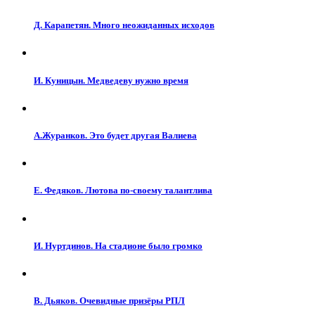
Д. Карапетян. Много неожиданных исходов
И. Куницын. Медведеву нужно время
А.Журанков. Это будет другая Валиева
Е. Федяков. Лютова по-своему талантлива
И. Нуртдинов. На стадионе было громко
В. Дьяков. Очевидные призёры РПЛ