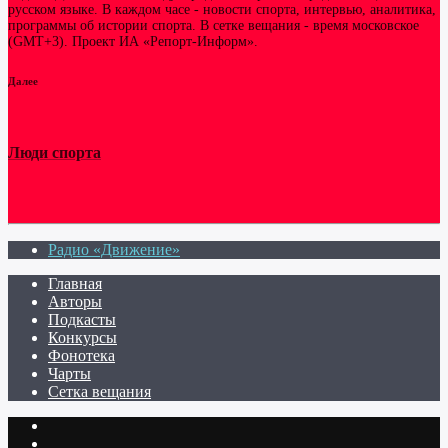
русском языке. В каждом часе - новости спорта, интервью, аналитика,
программы об истории спорта. В сетке вещания - время московское
(GMT+3). Проект ИА «Репорт-Информ».
Далее
Люди спорта
Радио «Движение»
Главная
Авторы
Подкасты
Конкурсы
Фонотека
Чарты
Сетка вещания