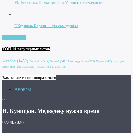
М. Федосова. Польские волейболисты впечатляют
Г.Кудинов. Барези — это сам футбол
Увидеть все
ТОП-10 популярных меток
Футбол
(1459)
Баскетбол
(414)
Хоккей
(342)
Александр Ухов
(335)
Теннис
(317)
Дзюдо
(190)
Водное поло
(181)
Шахматы
(134)
Гандбол
(130)
Волейбол
(124)
Вам также может понравиться
Анонсы
0
И. Куницын. Медведеву нужно время
07.08.2026