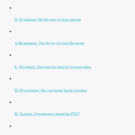
И. Куницын. Медведеву нужно время
А.Журанков. Это будет другая Валиева
Е. Федяков. Лютова по-своему талантлива
И. Нуртдинов. На стадионе было громко
В. Дьяков. Очевидные призёры РПЛ