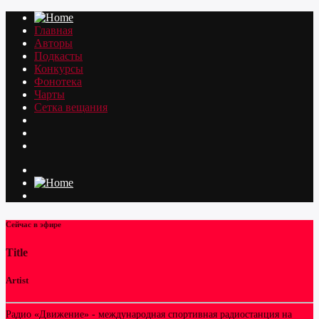
Главная
Авторы
Подкасты
Конкурсы
Фонотека
Чарты
Сетка вещания
Сейчас в эфире
Title
Artist
Радио «Движение» - международная спортивная радиостанция на