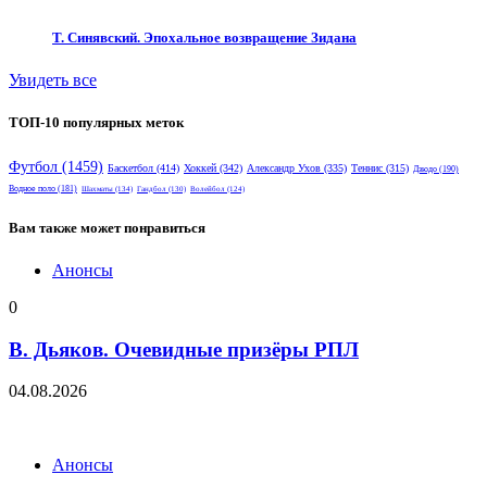
Т. Синявский. Эпохальное возвращение Зидана
Увидеть все
ТОП-10 популярных меток
Футбол
(1459)
Баскетбол
(414)
Хоккей
(342)
Александр Ухов
(335)
Теннис
(315)
Дзюдо
(190)
Водное поло
(181)
Шахматы
(134)
Гандбол
(130)
Волейбол
(124)
Вам также может понравиться
Анонсы
0
В. Дьяков. Очевидные призёры РПЛ
04.08.2026
Анонсы