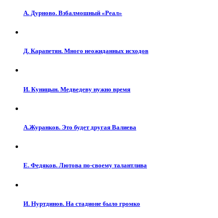
А. Дурново. Взбалмошный «Реал»
Д. Карапетян. Много неожиданных исходов
И. Куницын. Медведеву нужно время
А.Журанков. Это будет другая Валиева
Е. Федяков. Лютова по-своему талантлива
И. Нуртдинов. На стадионе было громко