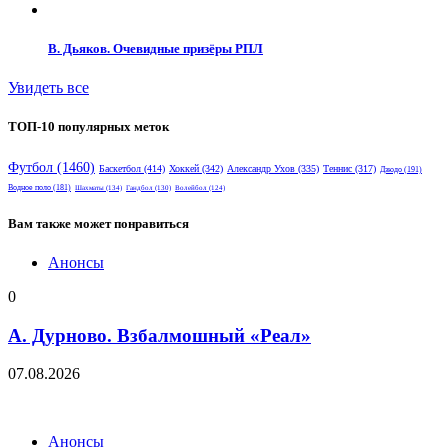
В. Дьяков. Очевидные призёры РПЛ
Увидеть все
ТОП-10 популярных меток
Футбол
(1460)
Баскетбол
(414)
Хоккей
(342)
Александр Ухов
(335)
Теннис
(317)
Дзюдо
(191)
Водное поло
(181)
Шахматы
(134)
Гандбол
(130)
Волейбол
(124)
Вам также может понравиться
Анонсы
0
А. Дурново. Взбалмошный «Реал»
07.08.2026
Анонсы