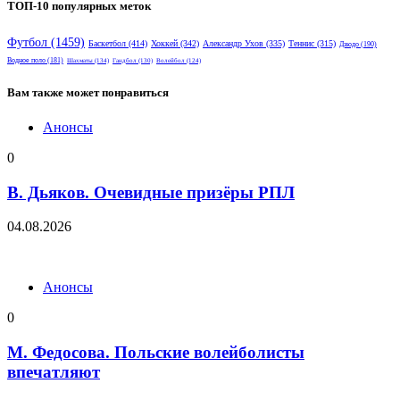
ТОП-10 популярных меток
Футбол
(1459)
Баскетбол
(414)
Хоккей
(342)
Александр Ухов
(335)
Теннис
(315)
Дзюдо
(190)
Водное поло
(181)
Шахматы
(134)
Гандбол
(130)
Волейбол
(124)
Вам также может понравиться
Анонсы
0
В. Дьяков. Очевидные призёры РПЛ
04.08.2026
Анонсы
0
М. Федосова. Польские волейболисты
впечатляют