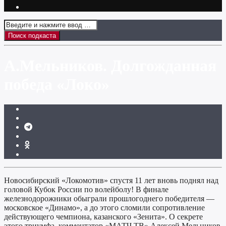
А.Мельников. Долгожданная
победа «Локо»
Новосибирский «Локомотив» спустя 11 лет вновь поднял над
головой Кубок России по волейболу! В финале
железнодорожники обыграли прошлогоднего победителя —
московское «Динамо», а до этого сломили сопротивление
действующего чемпиона, казанского «Зенита». О секрете
этого триумфа, комментатор «МАТЧ ТВ» Алексей Мельников