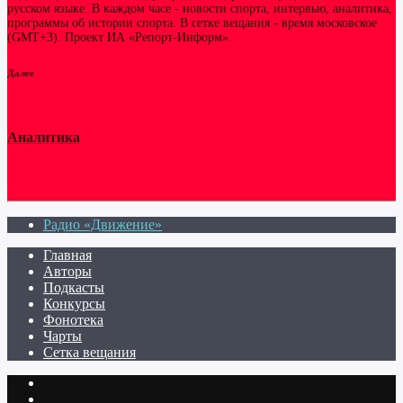
русском языке. В каждом часе - новости спорта, интервью, аналитика,
программы об истории спорта. В сетке вещания - время московское
(GMT+3). Проект ИА «Репорт-Информ».
Далее
Аналитика
Радио «Движение»
Главная
Авторы
Подкасты
Конкурсы
Фонотека
Чарты
Сетка вещания