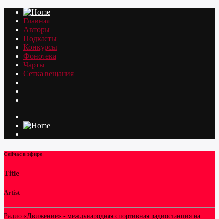
Главная
Авторы
Подкасты
Конкурсы
Фонотека
Чарты
Сетка вещания
Сейчас в эфире
Title
Artist
Радио «Движение» - международная спортивная радиостанция на