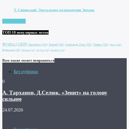
Т. Синявский. Эпохальное возвращение Зидана
Увидеть все
ТОП-10 популярных меток
Футбол
(1459)
Баскетбол
(414)
Хоккей
(342)
Александр Ухов
(335)
Теннис
(315)
Дзюдо
(190)
Водное поло
(181)
Шахматы
(134)
Гандбол
(130)
Волейбол
(124)
Вам также может понравиться
Без рубрики
0
А. Тарханов, Д.Селюк. «Зенит» на голову
сильнее
24.07.2026