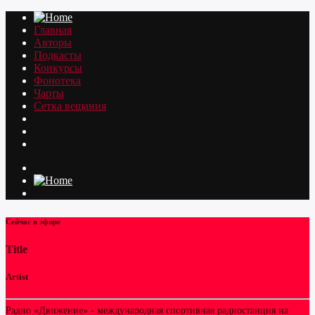
Главная
Авторы
Подкасты
Конкурсы
Фонотека
Чарты
Сетка вещания
Сейчас в эфире
Title
Artist
Радио «Движение» - международная спортивная радиостанция на