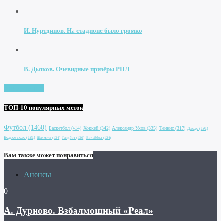
И. Нуртдинов. На стадионе было громко
В. Дьяков. Очевидные призёры РПЛ
Увидеть все
ТОП-10 популярных меток
Футбол
(1460)
Баскетбол
(414)
Хоккей
(342)
Александр Ухов
(335)
Теннис
(317)
Дзюдо
(191)
Водное поло
(181)
Шахматы
(134)
Гандбол
(130)
Волейбол
(124)
Вам также может понравиться
Анонсы
0
А. Дурново. Взбалмошный «Реал»