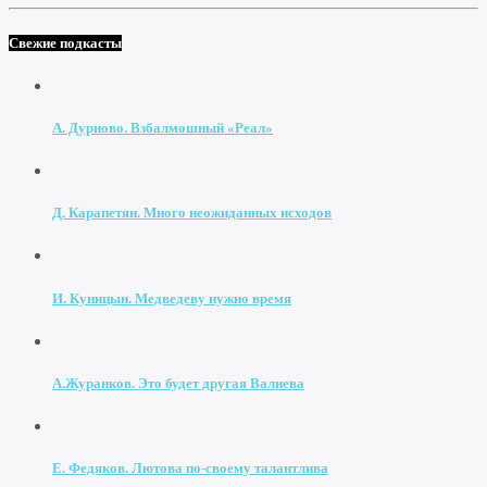
Свежие подкасты
А. Дурново. Взбалмошный «Реал»
Д. Карапетян. Много неожиданных исходов
И. Куницын. Медведеву нужно время
А.Журанков. Это будет другая Валиева
Е. Федяков. Лютова по-своему талантлива