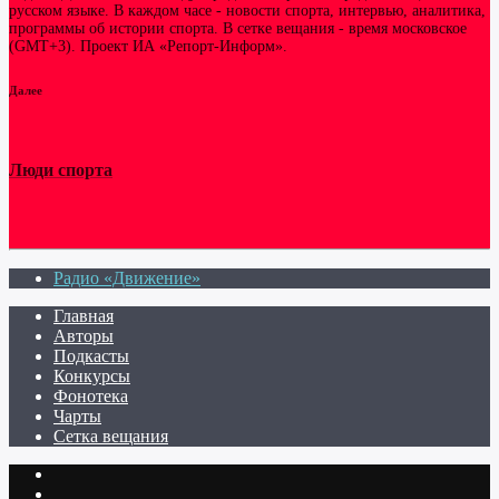
русском языке. В каждом часе - новости спорта, интервью, аналитика,
программы об истории спорта. В сетке вещания - время московское
(GMT+3). Проект ИА «Репорт-Информ».
Далее
Люди спорта
Радио «Движение»
Главная
Авторы
Подкасты
Конкурсы
Фонотека
Чарты
Сетка вещания