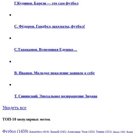
Г.Кудинов. Барези — это сам футбол
С. Фёдоров. Гандбол, шахматы, футбол!
С.Тараканов. Вспоминая Едешко…
В. Иванов. Молодое поколение заявило о себе
Т. Синявский. Эпохальное возвращение Зидана
Увидеть все
ТОП-10 популярных меток
Футбол
(1459)
Баскетбол
(414)
Хоккей
(342)
Александр Ухов
(335)
Теннис
(315)
Дзюдо
(190)
Водно