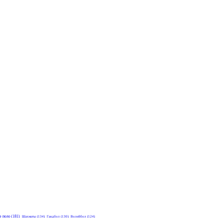
е поло
(181)
Шахматы
(134)
Гандбол
(130)
Волейбол
(124)