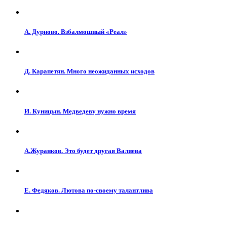
А. Дурново. Взбалмошный «Реал»
Д. Карапетян. Много неожиданных исходов
И. Куницын. Медведеву нужно время
А.Журанков. Это будет другая Валиева
Е. Федяков. Лютова по-своему талантлива