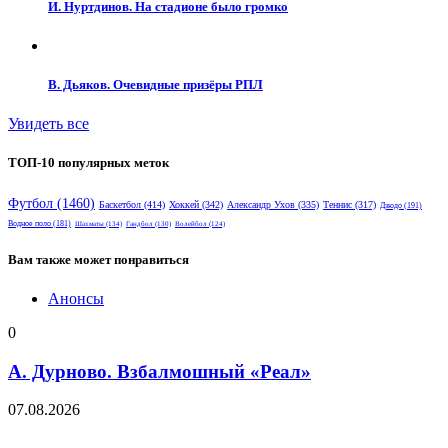
И. Нуртдинов. На стадионе было громко
В. Дьяков. Очевидные призёры РПЛ
Увидеть все
ТОП-10 популярных меток
Футбол
(1460)
Баскетбол
(414)
Хоккей
(342)
Александр Ухов
(335)
Теннис
(317)
Дзюдо
(191)
Водное поло
(181)
Шахматы
(134)
Гандбол
(130)
Волейбол
(124)
Вам также может понравиться
Анонсы
0
А. Дурново. Взбалмошный «Реал»
07.08.2026