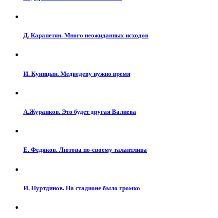
Д. Карапетян. Много неожиданных исходов
И. Куницын. Медведеву нужно время
А.Журанков. Это будет другая Валиева
Е. Федяков. Лютова по-своему талантлива
И. Нуртдинов. На стадионе было громко