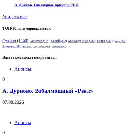
В. Дьяков. Очевидные призёры РПЛ
Увидеть все
ТОП-10 популярных меток
Футбол
(1460)
Баскетбол
(414)
Хоккей
(342)
Александр Ухов
(335)
Теннис
(317)
Дзюдо
(191)
Водное поло
(181)
Шахматы
(134)
Гандбол
(130)
Волейбол
(124)
Вам также может понравиться
Анонсы
0
А. Дурново. Взбалмошный «Реал»
07.08.2026
Анонсы
0