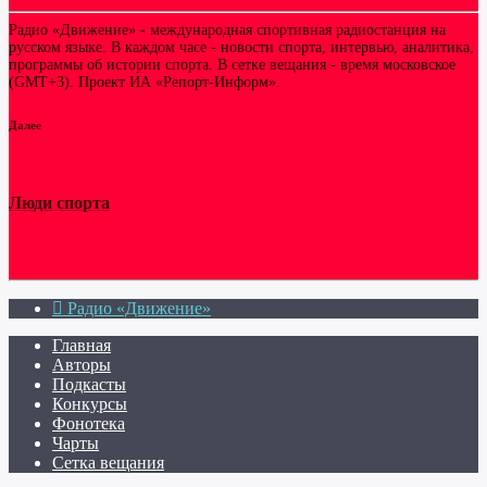
Радио «Движение» - международная спортивная радиостанция на
русском языке. В каждом часе - новости спорта, интервью, аналитика,
программы об истории спорта. В сетке вещания - время московское
(GMT+3). Проект ИА «Репорт-Информ».
Далее
Люди спорта
Радио «Движение»
Главная
Авторы
Подкасты
Конкурсы
Фонотека
Чарты
Сетка вещания