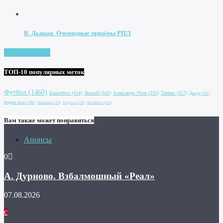
В. Дьяков. Очевидные призёры РПЛ
Увидеть все
ТОП-10 популярных меток
Футбол
(1460)
Баскетбол
(414)
Хоккей
(342)
Александр Ухов
(335)
Теннис
(317)
Дзюдо
(191)
Водное поло
(181)
Шахматы
(134)
Гандбол
(130)
Волейбол
(124)
Вам также может понравиться
Анонсы
0
А. Дурново. Взбалмошный «Реал»
07.08.2026