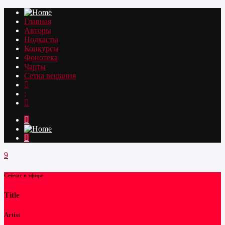
Главная
Авторы
Подкасты
Конкурсы
Фонотека
Чарты
Сетка вещания
Сейчас в эфире
Title
Artist