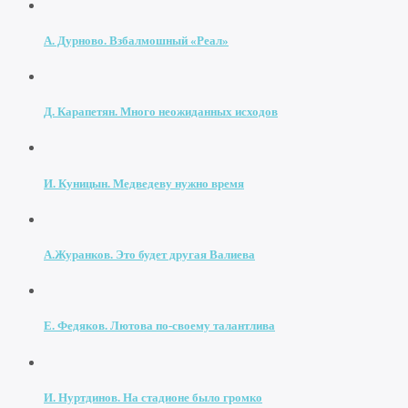
А. Дурново. Взбалмошный «Реал»
Д. Карапетян. Много неожиданных исходов
И. Куницын. Медведеву нужно время
А.Журанков. Это будет другая Валиева
Е. Федяков. Лютова по-своему талантлива
И. Нуртдинов. На стадионе было громко