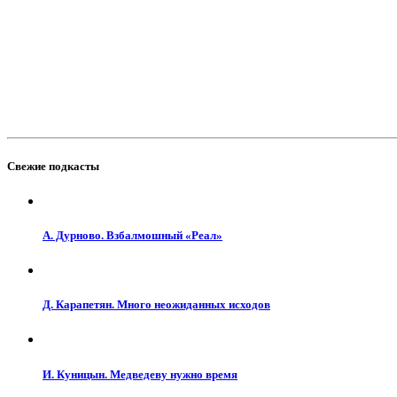
Свежие подкасты
А. Дурново. Взбалмошный «Реал»
Д. Карапетян. Много неожиданных исходов
И. Куницын. Медведеву нужно время