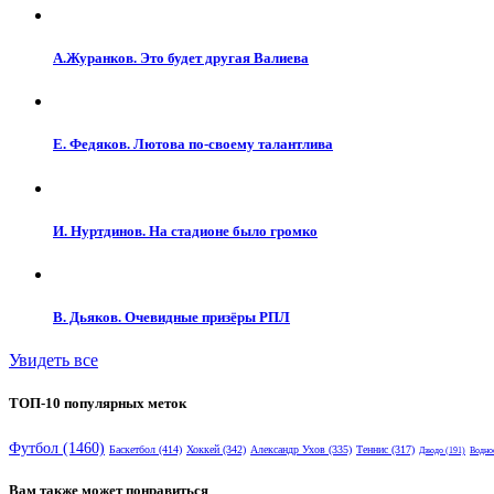
А.Журанков. Это будет другая Валиева
Е. Федяков. Лютова по-своему талантлива
И. Нуртдинов. На стадионе было громко
В. Дьяков. Очевидные призёры РПЛ
Увидеть все
ТОП-10 популярных меток
Футбол
(1460)
Баскетбол
(414)
Хоккей
(342)
Александр Ухов
(335)
Теннис
(317)
Дзюдо
(191)
Водно
Вам также может понравиться