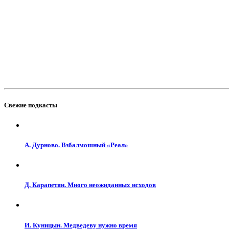
Свежие подкасты
А. Дурново. Взбалмошный «Реал»
Д. Карапетян. Много неожиданных исходов
И. Куницын. Медведеву нужно время