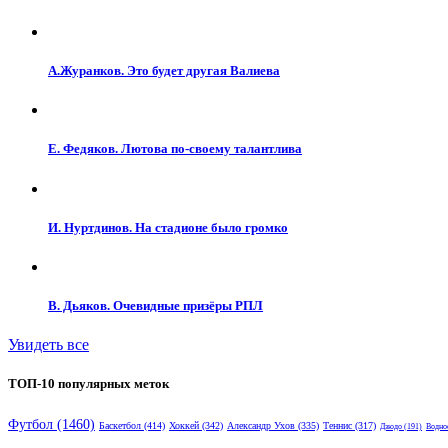
А.Журанков. Это будет другая Валиева
Е. Федяков. Лютова по-своему талантлива
И. Нуртдинов. На стадионе было громко
В. Дьяков. Очевидные призёры РПЛ
Увидеть все
ТОП-10 популярных меток
Футбол
(1460)
Баскетбол
(414)
Хоккей
(342)
Александр Ухов
(335)
Теннис
(317)
Дзюдо
(191)
Водно