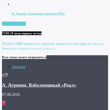
В. Дьяков. Очевидные призёры РПЛ
Увидеть все
ТОП-10 популярных меток
Футбол
(1460)
Баскетбол
(414)
Хоккей
(342)
Александр Ухов
(335)
Теннис
(317)
Дзюдо
(191)
Водное поло
(181)
Шахматы
(134)
Гандбол
(130)
Волейбол
(124)
Вам также может понравиться
Анонсы
0
А. Дурново. Взбалмошный «Реал»
07.08.2026