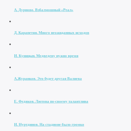
А. Дурново. Взбалмошный «Реал»
Д. Карапетян. Много неожиданных исходов
И. Куницын. Медведеву нужно время
А.Журанков. Это будет другая Валиева
Е. Федяков. Лютова по-своему талантлива
И. Нуртдинов. На стадионе было громко