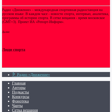
Радио «Движение» - международная спортивная радиостанция на
русском языке. В каждом часе - новости спорта, интервью, аналитика,
программы об истории спорта. В сетке вещания - время московское
(GMT+3). Проект ИА «Репорт-Информ».
Далее
Люди спорта
Радио «Движение»
Главная
Авторы
Подкасты
Конкурсы
Фонотека
Чарты
Сетка вещания