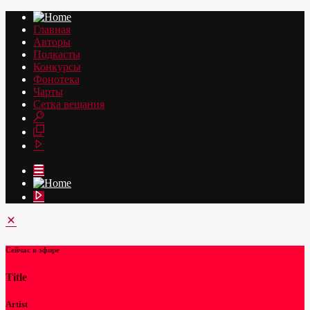
Главная
Авторы
Подкасты
Конкурсы
Фонотека
Чарты
Сетка вещания
Сейчас в эфире
Title
Artist