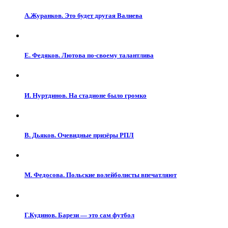
А.Журанков. Это будет другая Валиева
Е. Федяков. Лютова по-своему талантлива
И. Нуртдинов. На стадионе было громко
В. Дьяков. Очевидные призёры РПЛ
М. Федосова. Польские волейболисты впечатляют
Г.Кудинов. Барези — это сам футбол