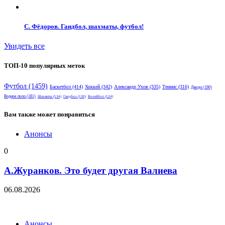
С. Фёдоров. Гандбол, шахматы, футбол!
Увидеть все
ТОП-10 популярных меток
Футбол
(1459)
Баскетбол
(414)
Хоккей
(342)
Александр Ухов
(335)
Теннис
(316)
Дзюдо
(190)
Водное поло
(181)
Шахматы
(134)
Гандбол
(130)
Волейбол
(124)
Вам также может понравиться
Анонсы
0
А.Журанков. Это будет другая Валиева
06.08.2026
Анонсы