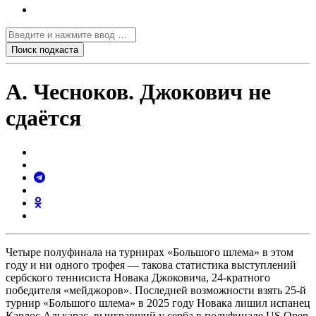
А. Чесноков. Джокович не
сдаётся
Четыре полуфинала на турнирах «Большого шлема» в этом
году и ни одного трофея — такова статистика выступлений
сербского теннисиста Новака Джоковича, 24-кратного
победителя «мейджоров». Последней возможности взять 25-й
турнир «Большого шлема» в 2025 году Новака лишил испанец
Карлос Алькарас, выигравший у серба в полуфинале US Open