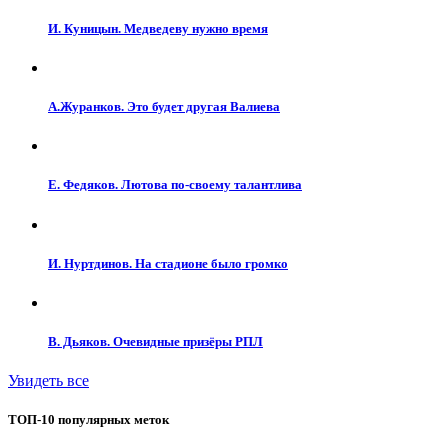
И. Куницын. Медведеву нужно время
А.Журанков. Это будет другая Валиева
Е. Федяков. Лютова по-своему талантлива
И. Нуртдинов. На стадионе было громко
В. Дьяков. Очевидные призёры РПЛ
Увидеть все
ТОП-10 популярных меток