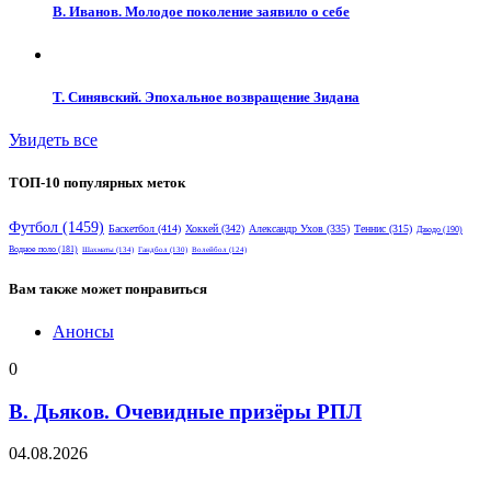
В. Иванов. Молодое поколение заявило о себе
Т. Синявский. Эпохальное возвращение Зидана
Увидеть все
ТОП-10 популярных меток
Футбол
(1459)
Баскетбол
(414)
Хоккей
(342)
Александр Ухов
(335)
Теннис
(315)
Дзюдо
(190)
Водное поло
(181)
Шахматы
(134)
Гандбол
(130)
Волейбол
(124)
Вам также может понравиться
Анонсы
0
В. Дьяков. Очевидные призёры РПЛ
04.08.2026