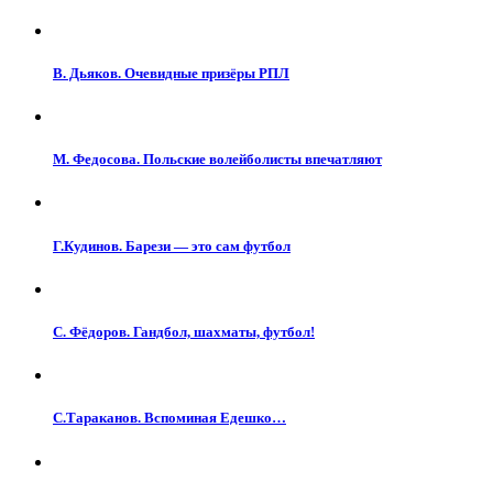
В. Дьяков. Очевидные призёры РПЛ
М. Федосова. Польские волейболисты впечатляют
Г.Кудинов. Барези — это сам футбол
С. Фёдоров. Гандбол, шахматы, футбол!
С.Тараканов. Вспоминая Едешко…